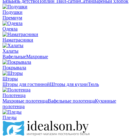
Бязь
Бязь детство
Поплин
Твил-сатин
Сатин
Вареный хлопок
Подушки
Премиум
Одеяла
Наматрасники
Халаты
Вафельные
Махровые
Покрывала
Шторы
Шторы для гостинной
Шторы для кухни
Тюль
Полотенца
Махровые полотенца
Вафельные полотенца
Кухонные
полотенца
Пледы