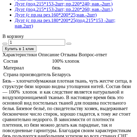
Дуэт (под.215*153-2шт; пр.220*240; нав.-2шт.)
Дуэт (под.215*153-2шт; пр.220*260; нав.-2шт.)
Дуэт (с пр.на рез.160*200*25;нав.-2шт)
Дуэт (с пр.на рез.180*200*25(под.215*153 -2шт;
нав.2шт)
В корзину
Купить в 1 клик
Характеристики
Описание
Отзывы
Вопрос-ответ
Состав
100% хлопок
Материал
бязь
Страна производитель
Беларусь
Бязь – хлопчатобумажная плотная ткань, чуть жестче ситца, в
структуре бязи хорошо видны утолщения нитей. Состав бязи
― 100% хлопок и как следствие является натуральной и
воздухопроницаемой тканью. В настоящее время бязь это
основной вид постельных тканей для пошива постельного
белья. Бязевое бельё, по свидетельству хозяек, выдерживает
бесконечное число стирок, хорошо гладится, к тому же стоит
сравнительно недорого. В зависимости от плотности
плетения, из бязи можно делать как парадные, так и
повседневные гарнитуры. Благодаря своим характеристикам
бязь пользуются наибольшим успехом во всех странах СНГ.