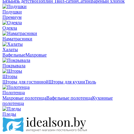
Бязь
Бязь детство
Поплин
Твил-сатин
Сатин
Вареный хлопок
Подушки
Премиум
Одеяла
Наматрасники
Халаты
Вафельные
Махровые
Покрывала
Шторы
Шторы для гостинной
Шторы для кухни
Тюль
Полотенца
Махровые полотенца
Вафельные полотенца
Кухонные
полотенца
Пледы