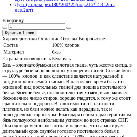
Дуэт (с пр.на рез.180*200*25(под.215*153 -2шт;
нав.2шт)
В корзину
Купить в 1 клик
Характеристики
Описание
Отзывы
Вопрос-ответ
Состав
100% хлопок
Материал
бязь
Страна производитель
Беларусь
Бязь – хлопчатобумажная плотная ткань, чуть жестче ситца, в
структуре бязи хорошо видны утолщения нитей. Состав бязи
― 100% хлопок и как следствие является натуральной и
воздухопроницаемой тканью. В настоящее время бязь это
основной вид постельных тканей для пошива постельного
белья. Бязевое бельё, по свидетельству хозяек, выдерживает
бесконечное число стирок, хорошо гладится, к тому же стоит
сравнительно недорого. В зависимости от плотности
плетения, из бязи можно делать как парадные, так и
повседневные гарнитуры. Благодаря своим характеристикам
бязь пользуются наибольшим успехом во всех странах СНГ.
Она одновременно элегантна и надежна, что гарантирует
длительный срок службы готового постельного белья и
другой текстильной продукции. 100% гарантия качества!