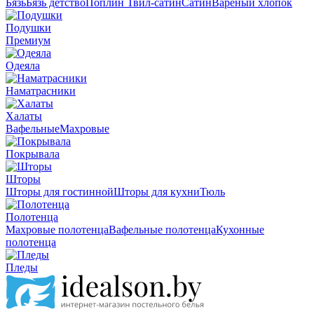
Бязь
Бязь детство
Поплин
Твил-сатин
Сатин
Вареный хлопок
Подушки
Премиум
Одеяла
Наматрасники
Халаты
Вафельные
Махровые
Покрывала
Шторы
Шторы для гостинной
Шторы для кухни
Тюль
Полотенца
Махровые полотенца
Вафельные полотенца
Кухонные
полотенца
Пледы