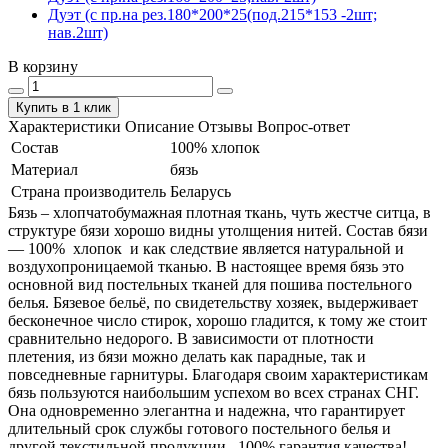
Дуэт (с пр.на рез.180*200*25(под.215*153 -2шт;
нав.2шт)
В корзину
Купить в 1 клик
Характеристики
Описание
Отзывы
Вопрос-ответ
Состав
100% хлопок
Материал
бязь
Страна производитель
Беларусь
Бязь – хлопчатобумажная плотная ткань, чуть жестче ситца, в
структуре бязи хорошо видны утолщения нитей. Состав бязи
― 100% хлопок и как следствие является натуральной и
воздухопроницаемой тканью. В настоящее время бязь это
основной вид постельных тканей для пошива постельного
белья. Бязевое бельё, по свидетельству хозяек, выдерживает
бесконечное число стирок, хорошо гладится, к тому же стоит
сравнительно недорого. В зависимости от плотности
плетения, из бязи можно делать как парадные, так и
повседневные гарнитуры. Благодаря своим характеристикам
бязь пользуются наибольшим успехом во всех странах СНГ.
Она одновременно элегантна и надежна, что гарантирует
длительный срок службы готового постельного белья и
другой текстильной продукции. 100% гарантия качества!