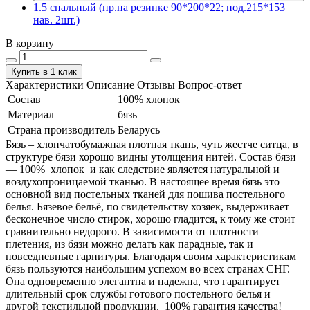
1.5 спальный (пр.на резинке 90*200*22; под.215*153
нав. 2шт.)
В корзину
Купить в 1 клик
Характеристики
Описание
Отзывы
Вопрос-ответ
Состав
100% хлопок
Материал
бязь
Страна производитель
Беларусь
Бязь – хлопчатобумажная плотная ткань, чуть жестче ситца, в
структуре бязи хорошо видны утолщения нитей. Состав бязи
― 100% хлопок и как следствие является натуральной и
воздухопроницаемой тканью. В настоящее время бязь это
основной вид постельных тканей для пошива постельного
белья. Бязевое бельё, по свидетельству хозяек, выдерживает
бесконечное число стирок, хорошо гладится, к тому же стоит
сравнительно недорого. В зависимости от плотности
плетения, из бязи можно делать как парадные, так и
повседневные гарнитуры. Благодаря своим характеристикам
бязь пользуются наибольшим успехом во всех странах СНГ.
Она одновременно элегантна и надежна, что гарантирует
длительный срок службы готового постельного белья и
другой текстильной продукции. 100% гарантия качества!