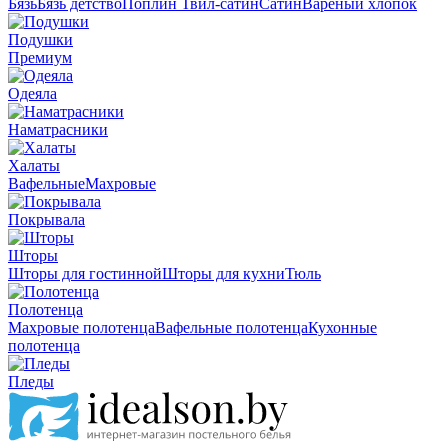
Бязь
Бязь детство
Поплин
Твил-сатин
Сатин
Вареный хлопок
Подушки
Премиум
Одеяла
Наматрасники
Халаты
Вафельные
Махровые
Покрывала
Шторы
Шторы для гостинной
Шторы для кухни
Тюль
Полотенца
Махровые полотенца
Вафельные полотенца
Кухонные
полотенца
Пледы