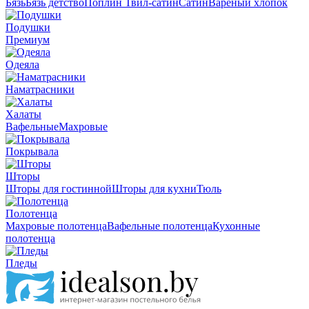
Бязь
Бязь детство
Поплин
Твил-сатин
Сатин
Вареный хлопок
Подушки
Премиум
Одеяла
Наматрасники
Халаты
Вафельные
Махровые
Покрывала
Шторы
Шторы для гостинной
Шторы для кухни
Тюль
Полотенца
Махровые полотенца
Вафельные полотенца
Кухонные
полотенца
Пледы