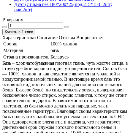
Дуэт (с пр.на рез.180*200*25(под.215*153 -2шт;
нав.2шт)
В корзину
Купить в 1 клик
Характеристики
Описание
Отзывы
Вопрос-ответ
Состав
100% хлопок
Материал
бязь
Страна производитель
Беларусь
Бязь – хлопчатобумажная плотная ткань, чуть жестче ситца, в
структуре бязи хорошо видны утолщения нитей. Состав бязи
― 100% хлопок и как следствие является натуральной и
воздухопроницаемой тканью. В настоящее время бязь это
основной вид постельных тканей для пошива постельного
белья. Бязевое бельё, по свидетельству хозяек, выдерживает
бесконечное число стирок, хорошо гладится, к тому же стоит
сравнительно недорого. В зависимости от плотности
плетения, из бязи можно делать как парадные, так и
повседневные гарнитуры. Благодаря своим характеристикам
бязь пользуются наибольшим успехом во всех странах СНГ.
Она одновременно элегантна и надежна, что гарантирует
длительный срок службы готового постельного белья и
другой текстильной продукции. 100% гарантия качества!