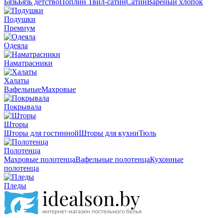
Бязь
Бязь детство
Поплин
Твил-сатин
Сатин
Вареный хлопок
Подушки
Премиум
Одеяла
Наматрасники
Халаты
Вафельные
Махровые
Покрывала
Шторы
Шторы для гостинной
Шторы для кухни
Тюль
Полотенца
Махровые полотенца
Вафельные полотенца
Кухонные
полотенца
Пледы