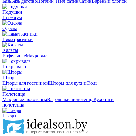
Бязь
Бязь детство
Поплин
Твил-сатин
Сатин
Вареный хлопок
Подушки
Премиум
Одеяла
Наматрасники
Халаты
Вафельные
Махровые
Покрывала
Шторы
Шторы для гостинной
Шторы для кухни
Тюль
Полотенца
Махровые полотенца
Вафельные полотенца
Кухонные
полотенца
Пледы