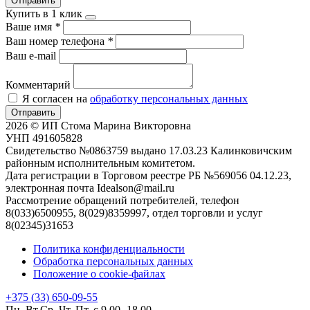
Отправить
Купить в 1 клик
Ваше имя
*
Ваш номер телефона
*
Ваш e-mail
Комментарий
Я согласен на
обработку персональных данных
Отправить
2026 © ИП Стома Марина Викторовна
УНП 491605828
Свидетельство №0863759 выдано 17.03.23 Калинковичским
районным исполнительным комитетом.
Дата регистрации в Торговом реестре РБ №569056 04.12.23,
электронная почта Idealson@mail.ru
Рассмотрение обращений потребителей, телефон
8(033)6500955, 8(029)8359997, отдел торговли и услуг
8(02345)31653
Политика конфиденциальности
Обработка персональных данных
Положение о cookie-файлах
+375 (33) 650-09-55
Пн. Вт.Ср. Чт. Пт. с 9.00 -18.00