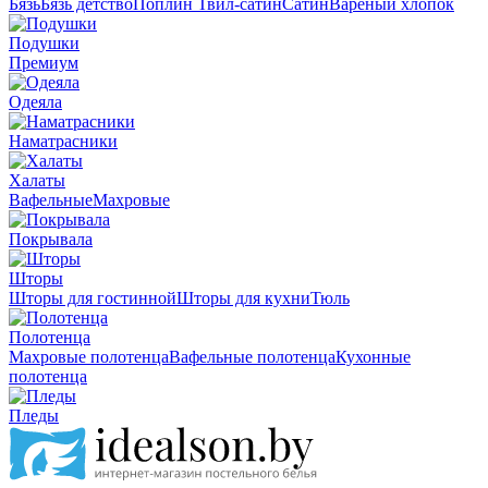
Бязь
Бязь детство
Поплин
Твил-сатин
Сатин
Вареный хлопок
Подушки
Премиум
Одеяла
Наматрасники
Халаты
Вафельные
Махровые
Покрывала
Шторы
Шторы для гостинной
Шторы для кухни
Тюль
Полотенца
Махровые полотенца
Вафельные полотенца
Кухонные
полотенца
Пледы