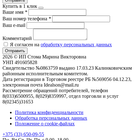
Отправить
Купить в 1 клик
Ваше имя
*
Ваш номер телефона
*
Ваш e-mail
Комментарий
Я согласен на
обработку персональных данных
Отправить
2026 © ИП Стома Марина Викторовна
УНП 491605828
Свидетельство №0863759 выдано 17.03.23 Калинковичским
районным исполнительным комитетом.
Дата регистрации в Торговом реестре РБ №569056 04.12.23,
электронная почта Idealson@mail.ru
Рассмотрение обращений потребителей, телефон
8(033)6500955, 8(029)8359997, отдел торговли и услуг
8(02345)31653
Политика конфиденциальности
Обработка персональных данных
Положение о cookie-файлах
+375 (33) 650-09-55
Пн. Вт.Ср. Чт. Пт. с 9.00 -18.00