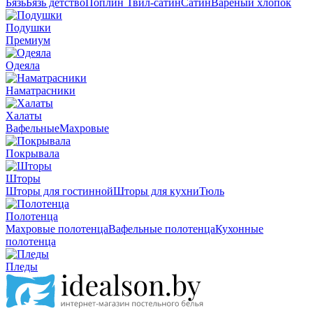
Бязь
Бязь детство
Поплин
Твил-сатин
Сатин
Вареный хлопок
Подушки
Премиум
Одеяла
Наматрасники
Халаты
Вафельные
Махровые
Покрывала
Шторы
Шторы для гостинной
Шторы для кухни
Тюль
Полотенца
Махровые полотенца
Вафельные полотенца
Кухонные
полотенца
Пледы