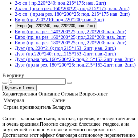
2-х сп.( пр.220*240; под.215*175; нав. 2шт)
2-х сп. (пр.на рез. 160*200*25; под.215*175; нав. 2шт.)
2-х сп. ( пр.на рез. 180*200*25; под. 215*175 нав. 2шт)
Евро (пр. 220*210; под.220*200; нав. 2шт)
Евро (пр. 220*240; под.220*200; нав. 2шт)
Евро (пр. на рез. 140*200*25; под.220*200; нав. 2шт)
Евро (пр. на рез. 160*200*25; под.220*200; нав. 2шт)
Евро (пр. на рез. 180*200*25; под.220*200; нав. 2шт)
Дуэт (пр. 220*210; под 215*153 -2шт; нав.-2шт.)
Дуэт (пр.220*240; под..215*153 -2шт; нав.-2шт.)
Дуэт (пр.на рез. 160*200*25; под.215*153-2шт; нав. 2шт)
Дуэт (пр.на рез. 180*200*25; под.215*153-2шт; нав. 2шт.)
В корзину
Купить в 1 клик
Характеристики
Описание
Отзывы
Вопрос-ответ
Материал
Сатин
Страна производитель
Беларусь
Сатин – хлопковая ткань, плотная, прочная, износоустойчивая
и очень красивая.Полотно снаружи блестящее, гладкое, а на
внутренней стороне матовое и немного шероховатое.
Достигается этот эффект благодаря сатиновому переплетению