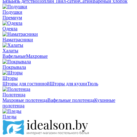
Бязь
Бязь детство
Поплин
Твил-сатин
Сатин
Вареный хлопок
Подушки
Премиум
Одеяла
Наматрасники
Халаты
Вафельные
Махровые
Покрывала
Шторы
Шторы для гостинной
Шторы для кухни
Тюль
Полотенца
Махровые полотенца
Вафельные полотенца
Кухонные
полотенца
Пледы