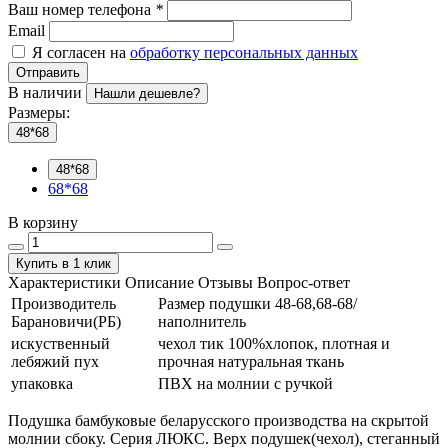
Ваш номер телефона
*
Email
Я согласен на
обработку персональных данных
Отправить
В наличии
Нашли дешевле?
Размеры:
48*68
48*68
68*68
В корзину
Купить в 1 клик
Характеристики
Описание
Отзывы
Вопрос-ответ
Производитель
Размер подушки 48-68,68-68/
Барановичи(РБ)
наполнитель
искуственный
чехол тик 100%хлопок, плотная и
лебяжий пух
прочная натуральная ткань
упаковка
ПВХ на молнии с ручкой
Подушка бамбуковые беларусского производства на скрытой
молнии сбоку. Серия ЛЮКС. Верх подушек(чехол), стеганный