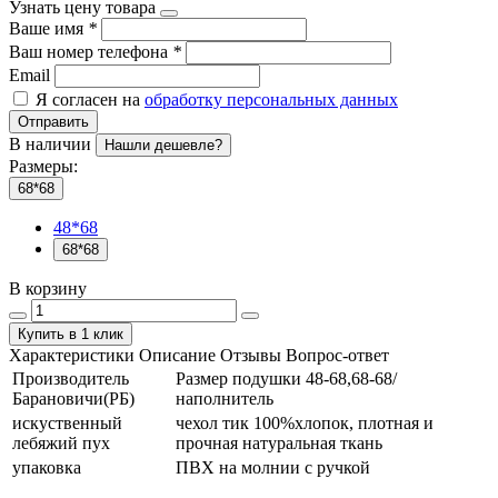
Узнать цену товара
Ваше имя
*
Ваш номер телефона
*
Email
Я согласен на
обработку персональных данных
Отправить
В наличии
Нашли дешевле?
Размеры:
68*68
48*68
68*68
В корзину
Купить в 1 клик
Характеристики
Описание
Отзывы
Вопрос-ответ
Производитель
Размер подушки 48-68,68-68/
Барановичи(РБ)
наполнитель
искуственный
чехол тик 100%хлопок, плотная и
лебяжий пух
прочная натуральная ткань
упаковка
ПВХ на молнии с ручкой