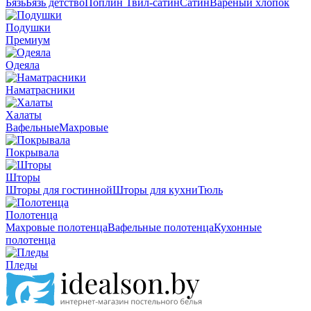
Бязь
Бязь детство
Поплин
Твил-сатин
Сатин
Вареный хлопок
Подушки
Премиум
Одеяла
Наматрасники
Халаты
Вафельные
Махровые
Покрывала
Шторы
Шторы для гостинной
Шторы для кухни
Тюль
Полотенца
Махровые полотенца
Вафельные полотенца
Кухонные
полотенца
Пледы