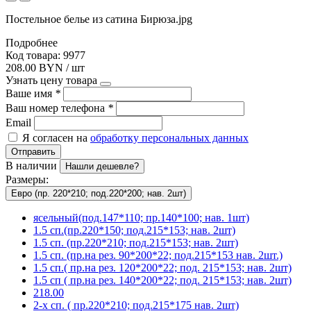
Постельное белье из сатина Бирюза.jpg
Подробнее
Код товара: 9977
208.00 BYN / шт
Узнать цену товара
Ваше имя
*
Ваш номер телефона
*
Email
Я согласен на
обработку персональных данных
Отправить
В наличии
Нашли дешевле?
Размеры:
Евро (пр. 220*210; под.220*200; нав. 2шт)
ясельный(под.147*110; пр.140*100; нав. 1шт)
1.5 сп.(пр.220*150; под.215*153; нав. 2шт)
1.5 сп. (пр.220*210; под.215*153; нав. 2шт)
1.5 сп. (пр.на рез. 90*200*22; под.215*153 нав. 2шт.)
1.5 сп.( пр.на рез. 120*200*22; под. 215*153; нав. 2шт)
1.5 сп ( пр.на рез. 140*200*22; под. 215*153; нав. 2шт)
218.00
2-х сп. ( пр.220*210; под.215*175 нав. 2шт)