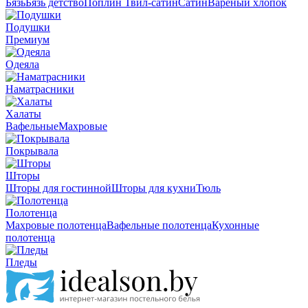
Бязь
Бязь детство
Поплин
Твил-сатин
Сатин
Вареный хлопок
Подушки
Премиум
Одеяла
Наматрасники
Халаты
Вафельные
Махровые
Покрывала
Шторы
Шторы для гостинной
Шторы для кухни
Тюль
Полотенца
Махровые полотенца
Вафельные полотенца
Кухонные
полотенца
Пледы