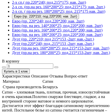
2-х сп.( пр.220*240; под.215*175; нав. 2шт)
2-х сп. (пр.на рез. 160*200*25; под.215*175; нав. 2шт.)
2-х сп. ( пр.на рез. 180*200*25; под. 215*175 нав. 2шт)
Евро (пр. 220*210; под.220*200; нав. 2шт)
Евро (пр. 220*240; под.220*200; нав. 2шт)
Евро (пр. на рез. 140*200*25; под.220*200; нав. 2шт)
Евро (пр. на рез. 160*200*25; под.220*200; нав. 2шт)
Евро (пр. на рез. 180*200*25; под.220*200; нав. 2шт)
Дуэт (пр. 220*210; под 215*153 -2шт; нав.-2шт.)
Дуэт (пр.220*240; под..215*153 -2шт; нав.-2шт.)
Дуэт (пр.на рез. 160*200*25; под.215*153-2шт; нав. 2шт)
Дуэт (пр.на рез. 180*200*25; под.215*153-2шт; нав. 2шт.)
В корзину
Купить в 1 клик
Характеристики
Описание
Отзывы
Вопрос-ответ
Материал
Сатин
Страна производитель
Беларусь
Сатин – хлопковая ткань, плотная, прочная, износоустойчивая
и очень красивая.Полотно снаружи блестящее, гладкое, а на
внутренней стороне матовое и немного шероховатое.
Достигается этот эффект благодаря сатиновому переплетению
нитей. Постельное белье из сатина считается гигиеничным –