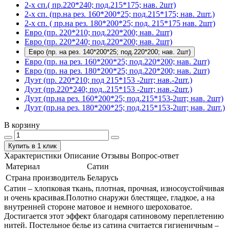
2-х сп.( пр.220*240; под.215*175; нав. 2шт)
2-х сп. (пр.на рез. 160*200*25; под.215*175; нав. 2шт.)
2-х сп. ( пр.на рез. 180*200*25; под. 215*175 нав. 2шт)
Евро (пр. 220*210; под.220*200; нав. 2шт)
Евро (пр. 220*240; под.220*200; нав. 2шт)
Евро (пр. на рез. 140*200*25; под.220*200; нав. 2шт)
Евро (пр. на рез. 160*200*25; под.220*200; нав. 2шт)
Евро (пр. на рез. 180*200*25; под.220*200; нав. 2шт)
Дуэт (пр. 220*210; под 215*153 -2шт; нав.-2шт.)
Дуэт (пр.220*240; под..215*153 -2шт; нав.-2шт.)
Дуэт (пр.на рез. 160*200*25; под.215*153-2шт; нав. 2шт)
Дуэт (пр.на рез. 180*200*25; под.215*153-2шт; нав. 2шт.)
В корзину
Купить в 1 клик
Характеристики
Описание
Отзывы
Вопрос-ответ
Материал
Сатин
Страна производитель
Беларусь
Сатин – хлопковая ткань, плотная, прочная, износоустойчивая
и очень красивая.Полотно снаружи блестящее, гладкое, а на
внутренней стороне матовое и немного шероховатое.
Достигается этот эффект благодаря сатиновому переплетению
нитей. Постельное белье из сатина считается гигиеничным –