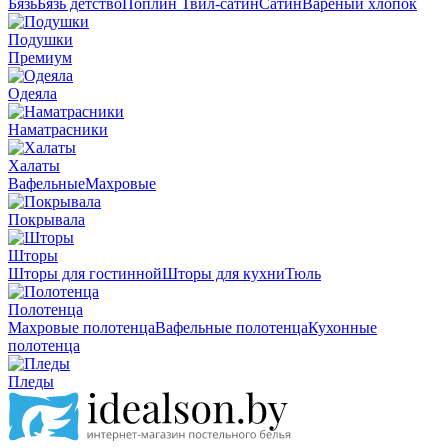
Бязь
Бязь детство
Поплин
Твил-сатин
Сатин
Вареный хлопок
Подушки
Премиум
Одеяла
Наматрасники
Халаты
Вафельные
Махровые
Покрывала
Шторы
Шторы для гостинной
Шторы для кухни
Тюль
Полотенца
Махровые полотенца
Вафельные полотенца
Кухонные
полотенца
Пледы