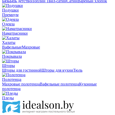
Бязь
Бязь детство
Поплин
Твил-сатин
Сатин
Вареный хлопок
Подушки
Премиум
Одеяла
Наматрасники
Халаты
Вафельные
Махровые
Покрывала
Шторы
Шторы для гостинной
Шторы для кухни
Тюль
Полотенца
Махровые полотенца
Вафельные полотенца
Кухонные
полотенца
Пледы