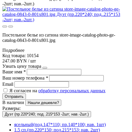
-2шт; нав.-2шт.)
Постельное белье из сатина store-image-catalog-photo-ge-
catalog-0843-0-801x801.jpg
Подробнее
Код товара: 10154
247.00 BYN / шт
Узнать цену товара
Ваше имя
*
Ваш номер телефона
*
Email
Я согласен на
обработку персональных данных
Отправить
В наличии
Нашли дешевле?
Размеры:
Дуэт (пр.220*240; под..215*153 -2шт; нав.-2шт.)
ясельный(под.147*110; пр.140*100; нав. 1шт)
1.5 сп.(пр.220*150; под.215*153; нав. 2шт)