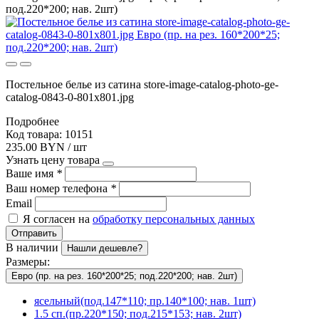
под.220*200; нав. 2шт)
Постельное белье из сатина store-image-catalog-photo-ge-
catalog-0843-0-801x801.jpg
Подробнее
Код товара: 10151
235.00 BYN / шт
Узнать цену товара
Ваше имя
*
Ваш номер телефона
*
Email
Я согласен на
обработку персональных данных
Отправить
В наличии
Нашли дешевле?
Размеры:
Евро (пр. на рез. 160*200*25; под.220*200; нав. 2шт)
ясельный(под.147*110; пр.140*100; нав. 1шт)
1.5 сп.(пр.220*150; под.215*153; нав. 2шт)