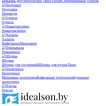
Бязь
Бязь детство
Поплин
Твил-сатин
Сатин
Вареный хлопок
Подушки
Премиум
Одеяла
Наматрасники
Халаты
Вафельные
Махровые
Покрывала
Шторы
Шторы для гостинной
Шторы для кухни
Тюль
Полотенца
Махровые полотенца
Вафельные полотенца
Кухонные
полотенца
Пледы