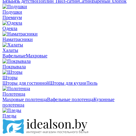
Бязь
Бязь детство
Поплин
Твил-сатин
Сатин
Вареный хлопок
Подушки
Премиум
Одеяла
Наматрасники
Халаты
Вафельные
Махровые
Покрывала
Шторы
Шторы для гостинной
Шторы для кухни
Тюль
Полотенца
Махровые полотенца
Вафельные полотенца
Кухонные
полотенца
Пледы