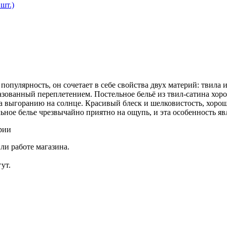
шт.)
пулярность, он сочетает в себе свойства двух материй: твила 
зованный переплетением. Постельное бельё из твил-сатина хоро
а выгоранию на солнце. Красивый блеск и шелковистость, хоро
ельное белье чрезвычайно приятно на ощупь, и эта особенность 
рии
ли работе магазина.
ут.