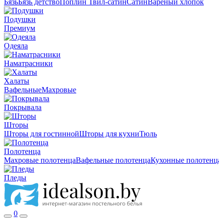
Бязь
Бязь детство
Поплин
Твил-сатин
Сатин
Вареный хлопок
Подушки
Премиум
Одеяла
Наматрасники
Халаты
Вафельные
Махровые
Покрывала
Шторы
Шторы для гостинной
Шторы для кухни
Тюль
Полотенца
Махровые полотенца
Вафельные полотенца
Кухонные полотенц
Пледы
0