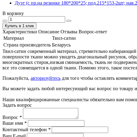
Дуэт (с пр.на резинке 180*200*25; под.215*153-2шт; нав.2
В корзину
Купить в 1 клик
Характеристики
Описание
Отзывы
Вопрос-ответ
Материал
Твил-сатин
Страна производитель
Беларусь
Твил-сатин современный материал, стремительно набирающий по
поверхности ткани можно увидеть диагональный рисунок, обра
многократных стирок,низкая сминаемость, ткань не подвержен
все это совмещается в одной ткани. Помимо этого, такое пост
Пожалуйста,
авторизуйтесь
для того чтобы оставлять коммента
Вы можете задать любой интересующий вас вопрос по товару и
Наши квалифицированные специалисты обязательно вам помог
Задать вопрос
Вопрос
*
Ваше имя
*
Контактный телефон
*
Ваш E-mail