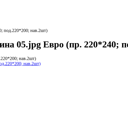
0; под.220*200; нав.2шт)
ина 05.jpg Евро (пр. 220*240; п
.220*200; нав.2шт)