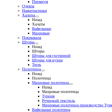
Премиум
Одеяла
Наматрасники
Халаты
Назад
Халаты
Вафельные
Махровые
Покрывала
Шторы
Назад
Шторы
Шторы для гостинной
Шторы для кухни
Тюль
Полотенца
Назад
Полотенца
Махровые полотенца
Назад
Махровые полотенца
Турция
Речицкий текстиль
Махровые полотенца производство Тур
Вафельные полотенца