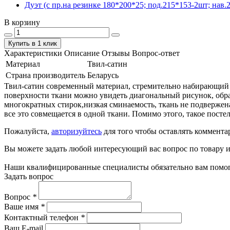
Дуэт (с пр.на резинке 180*200*25; под.215*153-2шт; нав.2
В корзину
Купить в 1 клик
Характеристики
Описание
Отзывы
Вопрос-ответ
Материал
Твил-сатин
Страна производитель
Беларусь
Твил-сатин современный материал, стремительно набирающий по
поверхности ткани можно увидеть диагональный рисунок, обра
многократных стирок,низкая сминаемость, ткань не подвержен
все это совмещается в одной ткани. Помимо этого, такое пост
Пожалуйста,
авторизуйтесь
для того чтобы оставлять коммента
Вы можете задать любой интересующий вас вопрос по товару и
Наши квалифицированные специалисты обязательно вам помог
Задать вопрос
Вопрос
*
Ваше имя
*
Контактный телефон
*
Ваш E-mail