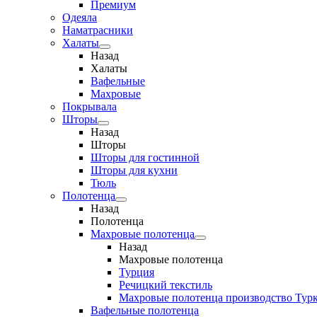
Премиум
Одеяла
Наматрасники
Халаты
Назад
Халаты
Вафельные
Махровые
Покрывала
Шторы
Назад
Шторы
Шторы для гостинной
Шторы для кухни
Тюль
Полотенца
Назад
Полотенца
Махровые полотенца
Назад
Махровые полотенца
Турция
Речицкий текстиль
Махровые полотенца производство Тур
Вафельные полотенца