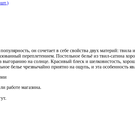
шт.)
пулярность, он сочетает в себе свойства двух материй: твила 
зованный переплетением. Постельное бельё из твил-сатина хоро
а выгоранию на солнце. Красивый блеск и шелковистость, хоро
ельное белье чрезвычайно приятно на ощупь, и эта особенность 
рии
ли работе магазина.
ут.