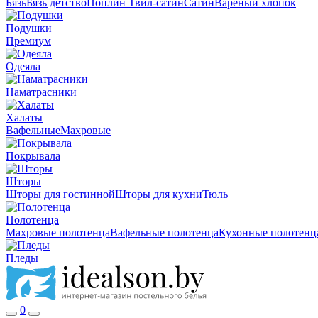
Бязь
Бязь детство
Поплин
Твил-сатин
Сатин
Вареный хлопок
Подушки
Премиум
Одеяла
Наматрасники
Халаты
Вафельные
Махровые
Покрывала
Шторы
Шторы для гостинной
Шторы для кухни
Тюль
Полотенца
Махровые полотенца
Вафельные полотенца
Кухонные полотенц
Пледы
0