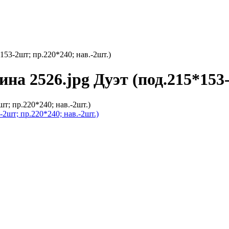
153-2шт; пр.220*240; нав.-2шт.)
ина 2526.jpg Дуэт (под.215*153
т; пр.220*240; нав.-2шт.)