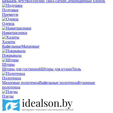
Бязь
Бязь детство
Поплин
Твил-сатин
Сатин
Вареный хлопок
Подушки
Премиум
Одеяла
Наматрасники
Халаты
Вафельные
Махровые
Покрывала
Шторы
Шторы для гостинной
Шторы для кухни
Тюль
Полотенца
Махровые полотенца
Вафельные полотенца
Кухонные
полотенца
Пледы