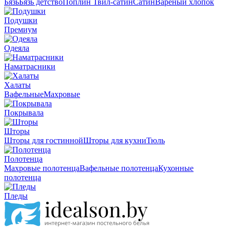
Бязь
Бязь детство
Поплин
Твил-сатин
Сатин
Вареный хлопок
Подушки
Премиум
Одеяла
Наматрасники
Халаты
Вафельные
Махровые
Покрывала
Шторы
Шторы для гостинной
Шторы для кухни
Тюль
Полотенца
Махровые полотенца
Вафельные полотенца
Кухонные
полотенца
Пледы