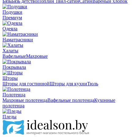
Бязь
Бязь детство
Поплин
Твил-сатин
Сатин
Вареный хлопок
Подушки
Премиум
Одеяла
Наматрасники
Халаты
Вафельные
Махровые
Покрывала
Шторы
Шторы для гостинной
Шторы для кухни
Тюль
Полотенца
Махровые полотенца
Вафельные полотенца
Кухонные
полотенца
Пледы