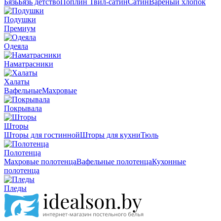
Бязь
Бязь детство
Поплин
Твил-сатин
Сатин
Вареный хлопок
Подушки
Премиум
Одеяла
Наматрасники
Халаты
Вафельные
Махровые
Покрывала
Шторы
Шторы для гостинной
Шторы для кухни
Тюль
Полотенца
Махровые полотенца
Вафельные полотенца
Кухонные
полотенца
Пледы