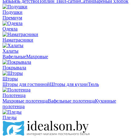
Бязь
Бязь детство
Поплин
Твил-сатин
Сатин
Вареный хлопок
Подушки
Премиум
Одеяла
Наматрасники
Халаты
Вафельные
Махровые
Покрывала
Шторы
Шторы для гостинной
Шторы для кухни
Тюль
Полотенца
Махровые полотенца
Вафельные полотенца
Кухонные
полотенца
Пледы