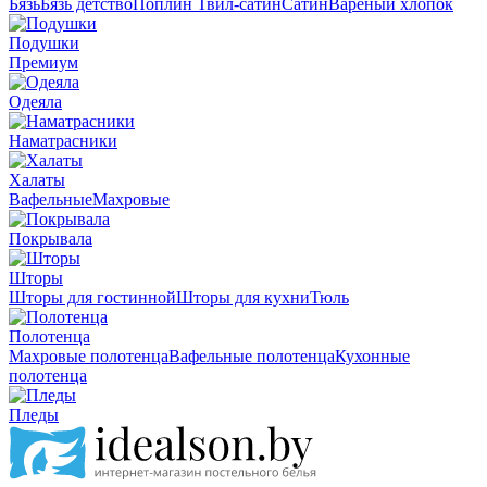
Бязь
Бязь детство
Поплин
Твил-сатин
Сатин
Вареный хлопок
Подушки
Премиум
Одеяла
Наматрасники
Халаты
Вафельные
Махровые
Покрывала
Шторы
Шторы для гостинной
Шторы для кухни
Тюль
Полотенца
Махровые полотенца
Вафельные полотенца
Кухонные
полотенца
Пледы