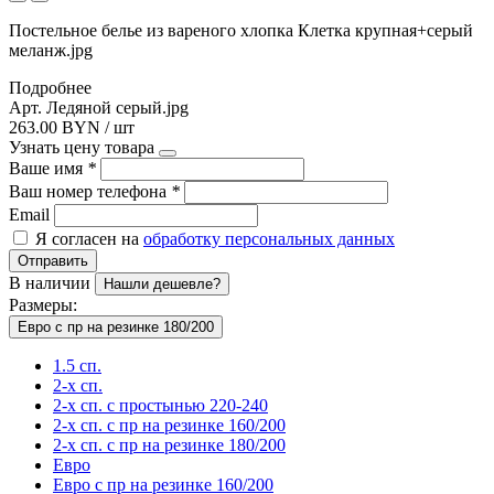
Постельное белье из вареного хлопка Клетка крупная+серый
меланж.jpg
Подробнее
Арт. Ледяной серый.jpg
263.00 BYN / шт
Узнать цену товара
Ваше имя
*
Ваш номер телефона
*
Email
Я согласен на
обработку персональных данных
Отправить
В наличии
Нашли дешевле?
Размеры:
Евро с пр на резинке 180/200
1.5 сп.
2-х сп.
2-х сп. с простынью 220-240
2-х сп. с пр на резинке 160/200
2-х сп. с пр на резинке 180/200
Евро
Евро с пр на резинке 160/200