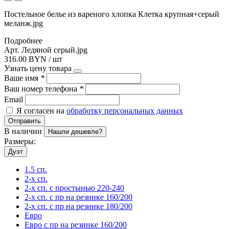
Постельное белье из вареного хлопка Клетка крупная+серый
меланж.jpg
Подробнее
Арт. Ледяной серый.jpg
316.00 BYN / шт
Узнать цену товара
Ваше имя
*
Ваш номер телефона
*
Email
Я согласен на
обработку персональных данных
Отправить
В наличии
Нашли дешевле?
Размеры:
Дуэт
1.5 сп.
2-х сп.
2-х сп. с простынью 220-240
2-х сп. с пр на резинке 160/200
2-х сп. с пр на резинке 180/200
Евро
Евро с пр на резинке 160/200