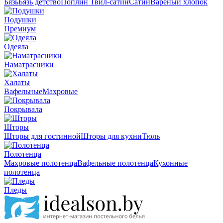
Бязь
Бязь детство
Поплин
Твил-сатин
Сатин
Вареный хлопок
Подушки
Премиум
Одеяла
Наматрасники
Халаты
Вафельные
Махровые
Покрывала
Шторы
Шторы для гостинной
Шторы для кухни
Тюль
Полотенца
Махровые полотенца
Вафельные полотенца
Кухонные
полотенца
Пледы