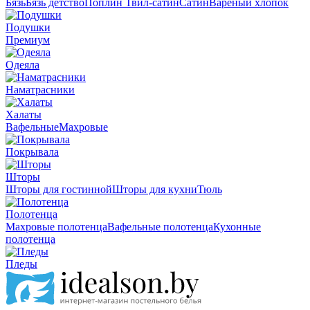
Бязь
Бязь детство
Поплин
Твил-сатин
Сатин
Вареный хлопок
Подушки
Премиум
Одеяла
Наматрасники
Халаты
Вафельные
Махровые
Покрывала
Шторы
Шторы для гостинной
Шторы для кухни
Тюль
Полотенца
Махровые полотенца
Вафельные полотенца
Кухонные
полотенца
Пледы