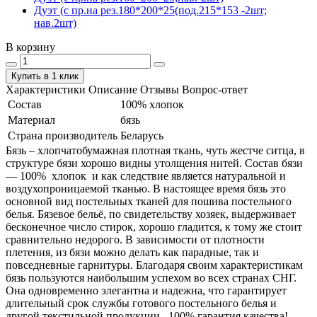
Дуэт (с пр.на рез.180*200*25(под.215*153 -2шт;
нав.2шт)
В корзину
Купить в 1 клик
Характеристики
Описание
Отзывы
Вопрос-ответ
Состав
100% хлопок
Материал
бязь
Страна производитель
Беларусь
Бязь – хлопчатобумажная плотная ткань, чуть жестче ситца, в
структуре бязи хорошо видны утолщения нитей. Состав бязи
― 100% хлопок и как следствие является натуральной и
воздухопроницаемой тканью. В настоящее время бязь это
основной вид постельных тканей для пошива постельного
белья. Бязевое бельё, по свидетельству хозяек, выдерживает
бесконечное число стирок, хорошо гладится, к тому же стоит
сравнительно недорого. В зависимости от плотности
плетения, из бязи можно делать как парадные, так и
повседневные гарнитуры. Благодаря своим характеристикам
бязь пользуются наибольшим успехом во всех странах СНГ.
Она одновременно элегантна и надежна, что гарантирует
длительный срок службы готового постельного белья и
другой текстильной продукции. 100% гарантия качества!