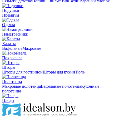
Бязь
Бязь детство
Поплин
Твил-сатин
Сатин
Вареный хлопок
Подушки
Премиум
Одеяла
Наматрасники
Халаты
Вафельные
Махровые
Покрывала
Шторы
Шторы для гостинной
Шторы для кухни
Тюль
Полотенца
Махровые полотенца
Вафельные полотенца
Кухонные
полотенца
Пледы