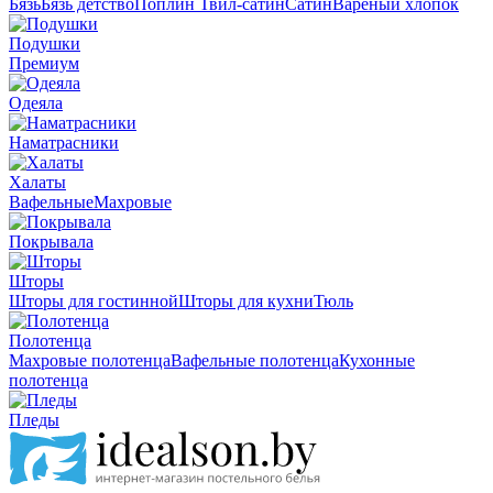
Бязь
Бязь детство
Поплин
Твил-сатин
Сатин
Вареный хлопок
Подушки
Премиум
Одеяла
Наматрасники
Халаты
Вафельные
Махровые
Покрывала
Шторы
Шторы для гостинной
Шторы для кухни
Тюль
Полотенца
Махровые полотенца
Вафельные полотенца
Кухонные
полотенца
Пледы