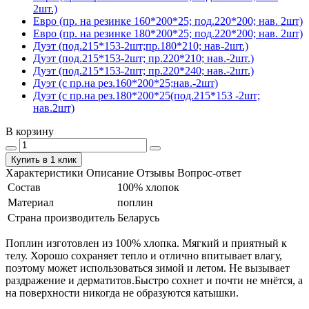
2шт.)
Евро (пр. на резинке 160*200*25; под.220*200; нав. 2шт)
Евро (пр. на резинке 180*200*25; под.220*200; нав. 2шт)
Дуэт (под.215*153-2шт;пр.180*210; нав-2шт.)
Дуэт (под.215*153-2шт; пр.220*210; нав.-2шт.)
Дуэт (под.215*153-2шт; пр.220*240; нав.-2шт.)
Дуэт (с пр.на рез.160*200*25;нав.-2шт)
Дуэт (с пр.на рез.180*200*25(под.215*153 -2шт;
нав.2шт)
В корзину
Купить в 1 клик
Характеристики
Описание
Отзывы
Вопрос-ответ
Состав
100% хлопок
Материал
поплин
Страна производитель
Беларусь
Поплин изготовлен из 100% хлопка. Мягкий и приятный к
телу. Хорошо сохраняет тепло и отлично впитывает влагу,
поэтому может использоваться зимой и летом. Не вызывает
раздражение и дерматитов.Быстро сохнет и почти не мнётся, а
на поверхности никогда не образуются катышки.