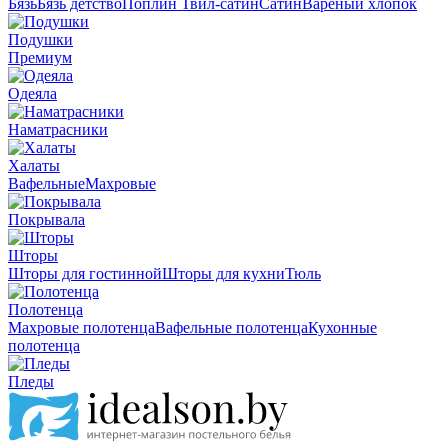
Бязь
Бязь детство
Поплин
Твил-сатин
Сатин
Вареный хлопок
Подушки
Премиум
Одеяла
Наматрасники
Халаты
Вафельные
Махровые
Покрывала
Шторы
Шторы для гостинной
Шторы для кухни
Тюль
Полотенца
Махровые полотенца
Вафельные полотенца
Кухонные
полотенца
Пледы