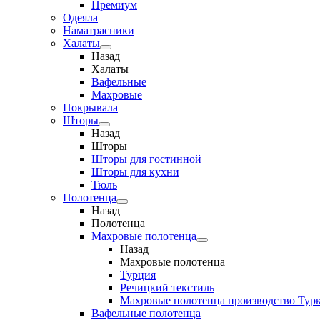
Премиум
Одеяла
Наматрасники
Халаты
Назад
Халаты
Вафельные
Махровые
Покрывала
Шторы
Назад
Шторы
Шторы для гостинной
Шторы для кухни
Тюль
Полотенца
Назад
Полотенца
Махровые полотенца
Назад
Махровые полотенца
Турция
Речицкий текстиль
Махровые полотенца производство Тур
Вафельные полотенца