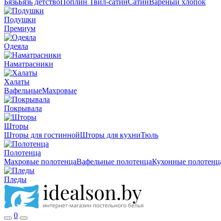
Бязь
Бязь детство
Поплин
Твил-сатин
Сатин
Вареный хлопок
Подушки
Премиум
Одеяла
Наматрасники
Халаты
Вафельные
Махровые
Покрывала
Шторы
Шторы для гостинной
Шторы для кухни
Тюль
Полотенца
Махровые полотенца
Вафельные полотенца
Кухонные полотенц
Пледы
0