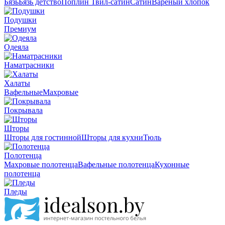
Бязь
Бязь детство
Поплин
Твил-сатин
Сатин
Вареный хлопок
Подушки
Премиум
Одеяла
Наматрасники
Халаты
Вафельные
Махровые
Покрывала
Шторы
Шторы для гостинной
Шторы для кухни
Тюль
Полотенца
Махровые полотенца
Вафельные полотенца
Кухонные
полотенца
Пледы