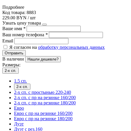
Подробнее
Код товара: 8883
229.00 BYN / шт
Узнать цену товара
Ваше имя
*
Ваш номер телефона
*
Email
Я согласен на
обработку персональных данных
Отправить
В наличии
Нашли дешевле?
Размеры:
2-х сп.
1.5 сп.
2-х сп.
2-х сп. с простынью 220-240
2-х сп. с пр на резинке 160/200
2-х сп. с пр на резинке 180/200
Евро
Евро с пр на резинке 160/200
Евро с пр на резинке 180/200
Дуэт
Дуэт с рез.160