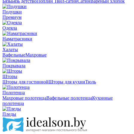
Бязь
Бязь детство
Поплин
Твил-сатин
Сатин
Вареный хлопок
Подушки
Премиум
Одеяла
Наматрасники
Халаты
Вафельные
Махровые
Покрывала
Шторы
Шторы для гостинной
Шторы для кухни
Тюль
Полотенца
Махровые полотенца
Вафельные полотенца
Кухонные
полотенца
Пледы