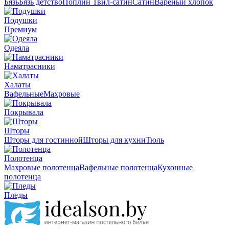
Бязь
Бязь детство
Поплин
Твил-сатин
Сатин
Вареный хлопок
Подушки
Премиум
Одеяла
Наматрасники
Халаты
Вафельные
Махровые
Покрывала
Шторы
Шторы для гостинной
Шторы для кухни
Тюль
Полотенца
Махровые полотенца
Вафельные полотенца
Кухонные
полотенца
Пледы