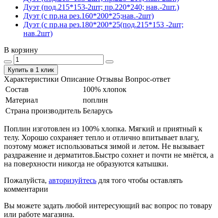
Дуэт (под.215*153-2шт; пр.220*240; нав.-2шт.)
Дуэт (с пр.на рез.160*200*25;нав.-2шт)
Дуэт (с пр.на рез.180*200*25(под.215*153 -2шт;
нав.2шт)
В корзину
Купить в 1 клик
Характеристики
Описание
Отзывы
Вопрос-ответ
Состав
100% хлопок
Материал
поплин
Страна производитель
Беларусь
Поплин изготовлен из 100% хлопка. Мягкий и приятный к
телу. Хорошо сохраняет тепло и отлично впитывает влагу,
поэтому может использоваться зимой и летом. Не вызывает
раздражение и дерматитов.Быстро сохнет и почти не мнётся, а
на поверхности никогда не образуются катышки.
Пожалуйста,
авторизуйтесь
для того чтобы оставлять
комментарии
Вы можете задать любой интересующий вас вопрос по товару
или работе магазина.