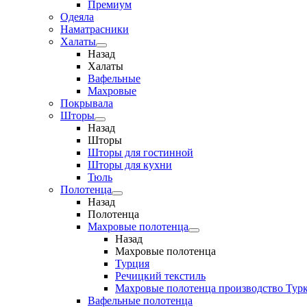
Премиум
Одеяла
Наматрасники
Халаты
Назад
Халаты
Вафельные
Махровые
Покрывала
Шторы
Назад
Шторы
Шторы для гостинной
Шторы для кухни
Тюль
Полотенца
Назад
Полотенца
Махровые полотенца
Назад
Махровые полотенца
Турция
Речицкий текстиль
Махровые полотенца производство Тур
Вафельные полотенца