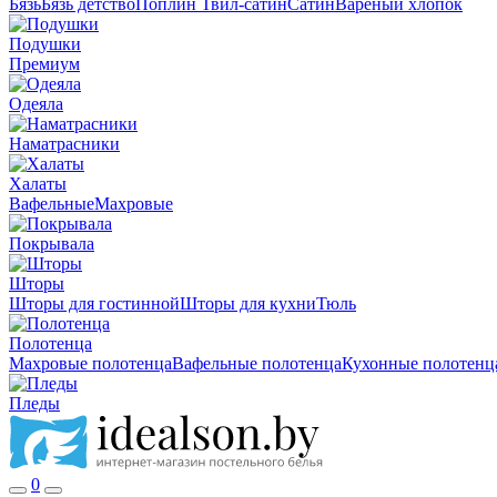
Бязь
Бязь детство
Поплин
Твил-сатин
Сатин
Вареный хлопок
Подушки
Премиум
Одеяла
Наматрасники
Халаты
Вафельные
Махровые
Покрывала
Шторы
Шторы для гостинной
Шторы для кухни
Тюль
Полотенца
Махровые полотенца
Вафельные полотенца
Кухонные полотенц
Пледы
0