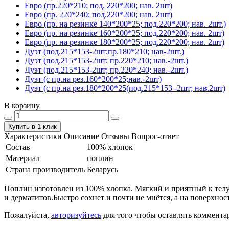
Евро (пр.220*210; под. 220*200; нав. 2шт)
Евро (пр. 220*240; под.220*200; нав. 2шт)
Евро (пр. на резинке 140*200*25; под.220*200; нав. 2шт.)
Евро (пр. на резинке 160*200*25; под.220*200; нав. 2шт)
Евро (пр. на резинке 180*200*25; под.220*200; нав. 2шт)
Дуэт (под.215*153-2шт;пр.180*210; нав-2шт.)
Дуэт (под.215*153-2шт; пр.220*210; нав.-2шт.)
Дуэт (под.215*153-2шт; пр.220*240; нав.-2шт.)
Дуэт (с пр.на рез.160*200*25;нав.-2шт)
Дуэт (с пр.на рез.180*200*25(под.215*153 -2шт; нав.2шт)
В корзину
Купить в 1 клик
Характеристики
Описание
Отзывы
Вопрос-ответ
Состав
100% хлопок
Материал
поплин
Страна производитель
Беларусь
Поплин изготовлен из 100% хлопка. Мягкий и приятный к телу.
и дерматитов.Быстро сохнет и почти не мнётся, а на поверхнос
Пожалуйста,
авторизуйтесь
для того чтобы оставлять коммента