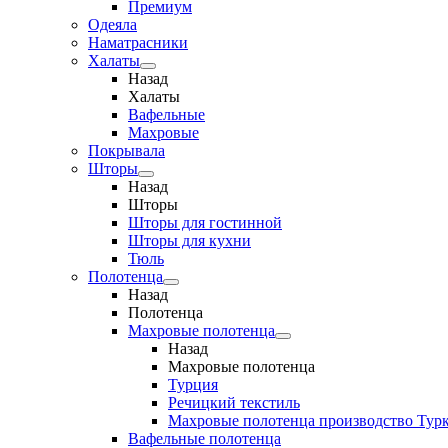
Премиум
Одеяла
Наматрасники
Халаты
Назад
Халаты
Вафельные
Махровые
Покрывала
Шторы
Назад
Шторы
Шторы для гостинной
Шторы для кухни
Тюль
Полотенца
Назад
Полотенца
Махровые полотенца
Назад
Махровые полотенца
Турция
Речицкий текстиль
Махровые полотенца производство Тур
Вафельные полотенца