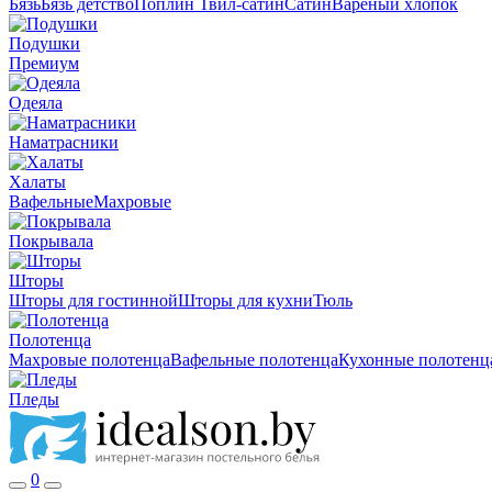
Бязь
Бязь детство
Поплин
Твил-сатин
Сатин
Вареный хлопок
Подушки
Премиум
Одеяла
Наматрасники
Халаты
Вафельные
Махровые
Покрывала
Шторы
Шторы для гостинной
Шторы для кухни
Тюль
Полотенца
Махровые полотенца
Вафельные полотенца
Кухонные полотенц
Пледы
0