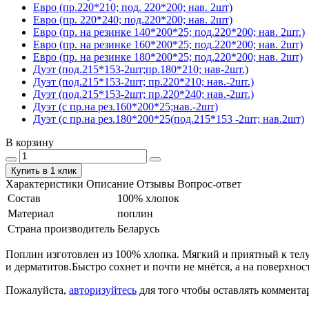
Евро (пр.220*210; под. 220*200; нав. 2шт)
Евро (пр. 220*240; под.220*200; нав. 2шт)
Евро (пр. на резинке 140*200*25; под.220*200; нав. 2шт.)
Евро (пр. на резинке 160*200*25; под.220*200; нав. 2шт)
Евро (пр. на резинке 180*200*25; под.220*200; нав. 2шт)
Дуэт (под.215*153-2шт;пр.180*210; нав-2шт.)
Дуэт (под.215*153-2шт; пр.220*210; нав.-2шт.)
Дуэт (под.215*153-2шт; пр.220*240; нав.-2шт.)
Дуэт (с пр.на рез.160*200*25;нав.-2шт)
Дуэт (с пр.на рез.180*200*25(под.215*153 -2шт; нав.2шт)
В корзину
Купить в 1 клик
Характеристики
Описание
Отзывы
Вопрос-ответ
Состав
100% хлопок
Материал
поплин
Страна производитель
Беларусь
Поплин изготовлен из 100% хлопка. Мягкий и приятный к телу.
и дерматитов.Быстро сохнет и почти не мнётся, а на поверхнос
Пожалуйста,
авторизуйтесь
для того чтобы оставлять коммента