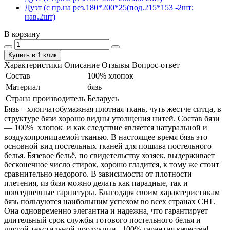
Дуэт (с пр.на рез.180*200*25(под.215*153 -2шт;
нав.2шт)
В корзину
Купить в 1 клик
Характеристики
Описание
Отзывы
Вопрос-ответ
Состав
100% хлопок
Материал
бязь
Страна производитель
Беларусь
Бязь – хлопчатобумажная плотная ткань, чуть жестче ситца, в
структуре бязи хорошо видны утолщения нитей. Состав бязи
― 100% хлопок и как следствие является натуральной и
воздухопроницаемой тканью. В настоящее время бязь это
основной вид постельных тканей для пошива постельного
белья. Бязевое бельё, по свидетельству хозяек, выдерживает
бесконечное число стирок, хорошо гладится, к тому же стоит
сравнительно недорого. В зависимости от плотности
плетения, из бязи можно делать как парадные, так и
повседневные гарнитуры. Благодаря своим характеристикам
бязь пользуются наибольшим успехом во всех странах СНГ.
Она одновременно элегантна и надежна, что гарантирует
длительный срок службы готового постельного белья и
другой текстильной продукции. 100% гарантия качества!