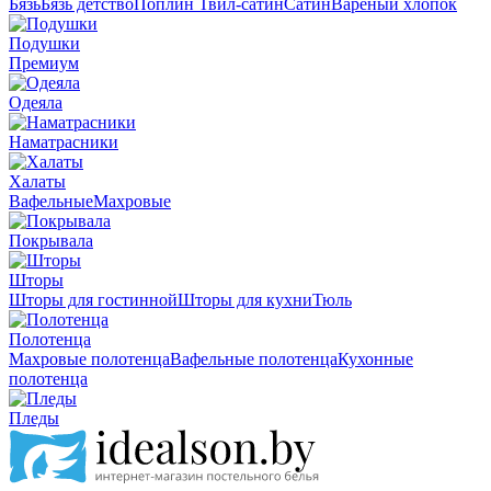
Бязь
Бязь детство
Поплин
Твил-сатин
Сатин
Вареный хлопок
Подушки
Премиум
Одеяла
Наматрасники
Халаты
Вафельные
Махровые
Покрывала
Шторы
Шторы для гостинной
Шторы для кухни
Тюль
Полотенца
Махровые полотенца
Вафельные полотенца
Кухонные
полотенца
Пледы