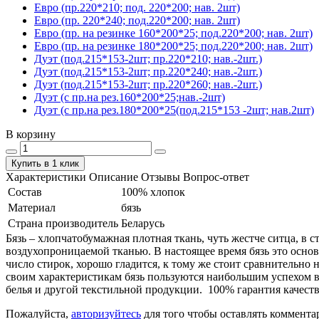
Евро (пр.220*210; под. 220*200; нав. 2шт)
Евро (пр. 220*240; под.220*200; нав. 2шт)
Евро (пр. на резинке 160*200*25; под.220*200; нав. 2шт)
Евро (пр. на резинке 180*200*25; под.220*200; нав. 2шт)
Дуэт (под.215*153-2шт; пр.220*210; нав.-2шт.)
Дуэт (под.215*153-2шт; пр.220*240; нав.-2шт.)
Дуэт (под.215*153-2шт; пр.220*260; нав.-2шт.)
Дуэт (с пр.на рез.160*200*25;нав.-2шт)
Дуэт (с пр.на рез.180*200*25(под.215*153 -2шт; нав.2шт)
В корзину
Купить в 1 клик
Характеристики
Описание
Отзывы
Вопрос-ответ
Состав
100% хлопок
Материал
бязь
Страна производитель
Беларусь
Бязь – хлопчатобумажная плотная ткань, чуть жестче ситца, в
воздухопроницаемой тканью. В настоящее время бязь это основ
число стирок, хорошо гладится, к тому же стоит сравнительно 
своим характеристикам бязь пользуются наибольшим успехом в
белья и другой текстильной продукции. 100% гарантия качеств
Пожалуйста,
авторизуйтесь
для того чтобы оставлять коммента