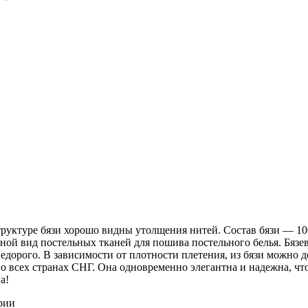
 структуре бязи хорошо видны утолщения нитей. Состав бязи ― 1
ной вид постельных тканей для пошива постельного белья. Бязев
недорого. В зависимости от плотности плетения, из бязи можно 
о всех странах СНГ. Она одновременно элегантна и надежна, чт
а!
рии