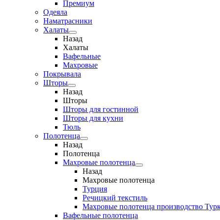
Премиум
Одеяла
Наматрасники
Халаты
Назад
Халаты
Вафельные
Махровые
Покрывала
Шторы
Назад
Шторы
Шторы для гостинной
Шторы для кухни
Тюль
Полотенца
Назад
Полотенца
Махровые полотенца
Назад
Махровые полотенца
Турция
Речицкий текстиль
Махровые полотенца производство Тур
Вафельные полотенца