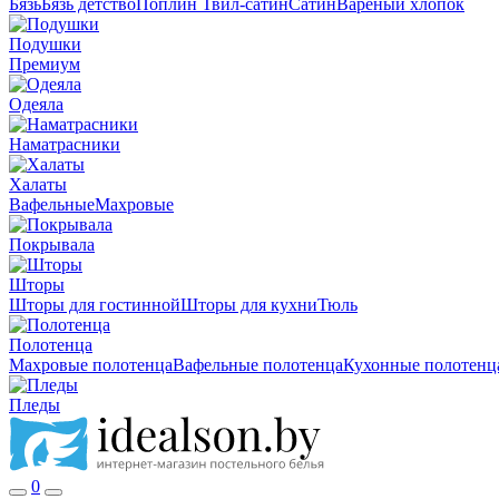
Бязь
Бязь детство
Поплин
Твил-сатин
Сатин
Вареный хлопок
Подушки
Премиум
Одеяла
Наматрасники
Халаты
Вафельные
Махровые
Покрывала
Шторы
Шторы для гостинной
Шторы для кухни
Тюль
Полотенца
Махровые полотенца
Вафельные полотенца
Кухонные полотенц
Пледы
0