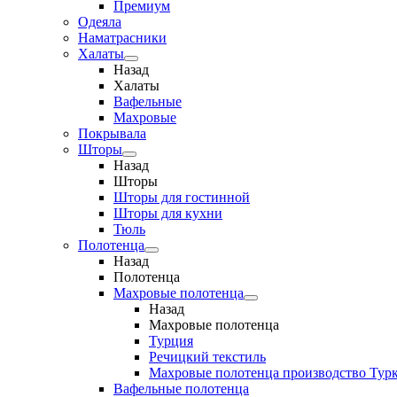
Премиум
Одеяла
Наматрасники
Халаты
Назад
Халаты
Вафельные
Махровые
Покрывала
Шторы
Назад
Шторы
Шторы для гостинной
Шторы для кухни
Тюль
Полотенца
Назад
Полотенца
Махровые полотенца
Назад
Махровые полотенца
Турция
Речицкий текстиль
Махровые полотенца производство Тур
Вафельные полотенца