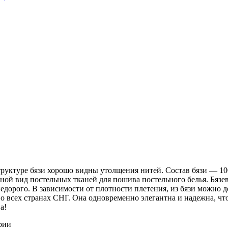
 структуре бязи хорошо видны утолщения нитей. Состав бязи ― 1
ной вид постельных тканей для пошива постельного белья. Бязев
недорого. В зависимости от плотности плетения, из бязи можно 
о всех странах СНГ. Она одновременно элегантна и надежна, чт
а!
рии