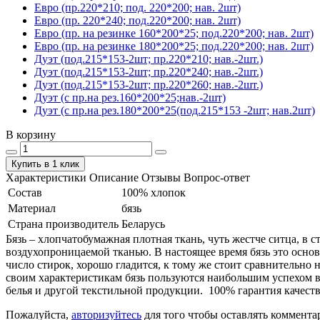
Евро (пр.220*210; под. 220*200; нав. 2шт)
Евро (пр. 220*240; под.220*200; нав. 2шт)
Евро (пр. на резинке 160*200*25; под.220*200; нав. 2шт)
Евро (пр. на резинке 180*200*25; под.220*200; нав. 2шт)
Дуэт (под.215*153-2шт; пр.220*210; нав.-2шт.)
Дуэт (под.215*153-2шт; пр.220*240; нав.-2шт.)
Дуэт (под.215*153-2шт; пр.220*260; нав.-2шт.)
Дуэт (с пр.на рез.160*200*25;нав.-2шт)
Дуэт (с пр.на рез.180*200*25(под.215*153 -2шт; нав.2шт)
В корзину
Купить в 1 клик
Характеристики
Описание
Отзывы
Вопрос-ответ
Состав
100% хлопок
Материал
бязь
Страна производитель
Беларусь
Бязь – хлопчатобумажная плотная ткань, чуть жестче ситца, в
воздухопроницаемой тканью. В настоящее время бязь это основ
число стирок, хорошо гладится, к тому же стоит сравнительно 
своим характеристикам бязь пользуются наибольшим успехом в
белья и другой текстильной продукции. 100% гарантия качеств
Пожалуйста,
авторизуйтесь
для того чтобы оставлять коммента