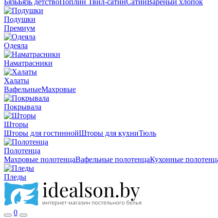
Бязь
Бязь детство
Поплин
Твил-сатин
Сатин
Вареный хлопок
Подушки
Премиум
Одеяла
Наматрасники
Халаты
Вафельные
Махровые
Покрывала
Шторы
Шторы для гостинной
Шторы для кухни
Тюль
Полотенца
Махровые полотенца
Вафельные полотенца
Кухонные полотенц
Пледы
0