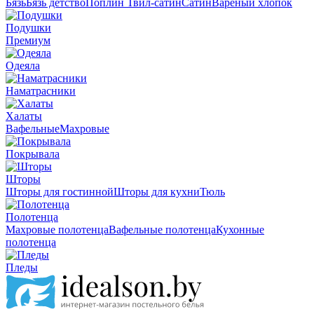
Бязь
Бязь детство
Поплин
Твил-сатин
Сатин
Вареный хлопок
Подушки
Премиум
Одеяла
Наматрасники
Халаты
Вафельные
Махровые
Покрывала
Шторы
Шторы для гостинной
Шторы для кухни
Тюль
Полотенца
Махровые полотенца
Вафельные полотенца
Кухонные
полотенца
Пледы