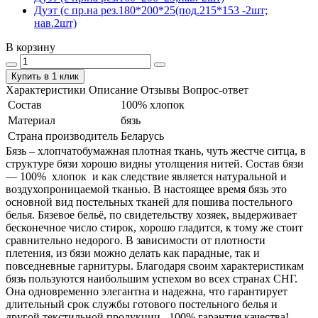
Дуэт (с пр.на рез.180*200*25(под.215*153 -2шт;
нав.2шт)
В корзину
Купить в 1 клик
Характеристики
Описание
Отзывы
Вопрос-ответ
Состав
100% хлопок
Материал
бязь
Страна производитель
Беларусь
Бязь – хлопчатобумажная плотная ткань, чуть жестче ситца, в
структуре бязи хорошо видны утолщения нитей. Состав бязи
― 100% хлопок и как следствие является натуральной и
воздухопроницаемой тканью. В настоящее время бязь это
основной вид постельных тканей для пошива постельного
белья. Бязевое бельё, по свидетельству хозяек, выдерживает
бесконечное число стирок, хорошо гладится, к тому же стоит
сравнительно недорого. В зависимости от плотности
плетения, из бязи можно делать как парадные, так и
повседневные гарнитуры. Благодаря своим характеристикам
бязь пользуются наибольшим успехом во всех странах СНГ.
Она одновременно элегантна и надежна, что гарантирует
длительный срок службы готового постельного белья и
другой текстильной продукции. 100% гарантия качества!