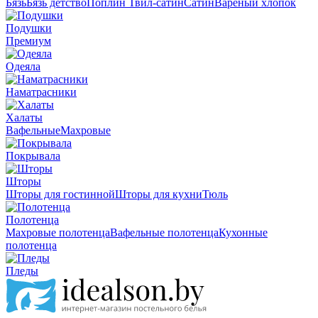
Бязь
Бязь детство
Поплин
Твил-сатин
Сатин
Вареный хлопок
Подушки
Премиум
Одеяла
Наматрасники
Халаты
Вафельные
Махровые
Покрывала
Шторы
Шторы для гостинной
Шторы для кухни
Тюль
Полотенца
Махровые полотенца
Вафельные полотенца
Кухонные
полотенца
Пледы