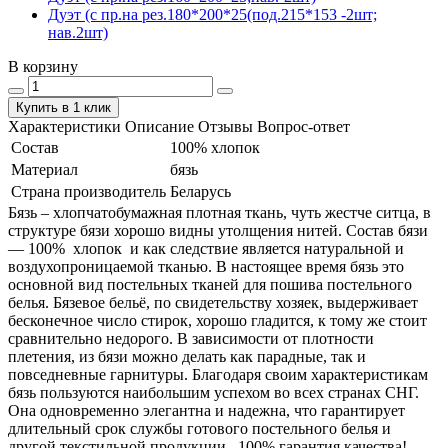
Дуэт (с пр.на рез.180*200*25(под.215*153 -2шт;
нав.2шт)
В корзину
Купить в 1 клик
Характеристики
Описание
Отзывы
Вопрос-ответ
Состав
100% хлопок
Материал
бязь
Страна производитель
Беларусь
Бязь – хлопчатобумажная плотная ткань, чуть жестче ситца, в
структуре бязи хорошо видны утолщения нитей. Состав бязи
― 100% хлопок и как следствие является натуральной и
воздухопроницаемой тканью. В настоящее время бязь это
основной вид постельных тканей для пошива постельного
белья. Бязевое бельё, по свидетельству хозяек, выдерживает
бесконечное число стирок, хорошо гладится, к тому же стоит
сравнительно недорого. В зависимости от плотности
плетения, из бязи можно делать как парадные, так и
повседневные гарнитуры. Благодаря своим характеристикам
бязь пользуются наибольшим успехом во всех странах СНГ.
Она одновременно элегантна и надежна, что гарантирует
длительный срок службы готового постельного белья и
другой текстильной продукции. 100% гарантия качества!