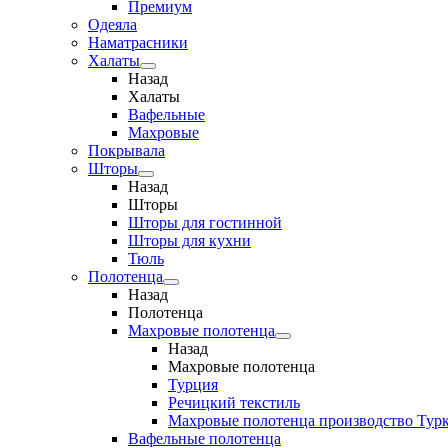
Премиум
Одеяла
Наматрасники
Халаты
Назад
Халаты
Вафельные
Махровые
Покрывала
Шторы
Назад
Шторы
Шторы для гостинной
Шторы для кухни
Тюль
Полотенца
Назад
Полотенца
Махровые полотенца
Назад
Махровые полотенца
Турция
Речицкий текстиль
Махровые полотенца производство Тур
Вафельные полотенца