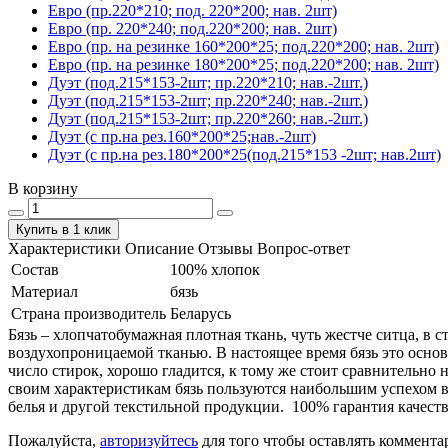
Евро (пр.220*210; под. 220*200; нав. 2шт)
Евро (пр. 220*240; под.220*200; нав. 2шт)
Евро (пр. на резинке 160*200*25; под.220*200; нав. 2шт)
Евро (пр. на резинке 180*200*25; под.220*200; нав. 2шт)
Дуэт (под.215*153-2шт; пр.220*210; нав.-2шт.)
Дуэт (под.215*153-2шт; пр.220*240; нав.-2шт.)
Дуэт (под.215*153-2шт; пр.220*260; нав.-2шт.)
Дуэт (с пр.на рез.160*200*25;нав.-2шт)
Дуэт (с пр.на рез.180*200*25(под.215*153 -2шт; нав.2шт)
В корзину
Купить в 1 клик
Характеристики
Описание
Отзывы
Вопрос-ответ
Состав
100% хлопок
Материал
бязь
Страна производитель
Беларусь
Бязь – хлопчатобумажная плотная ткань, чуть жестче ситца, в
воздухопроницаемой тканью. В настоящее время бязь это основ
число стирок, хорошо гладится, к тому же стоит сравнительно 
своим характеристикам бязь пользуются наибольшим успехом в
белья и другой текстильной продукции. 100% гарантия качеств
Пожалуйста,
авторизуйтесь
для того чтобы оставлять коммента