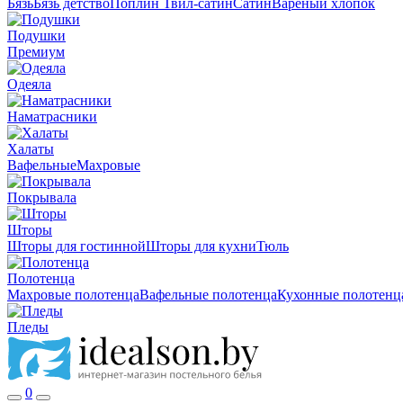
Бязь
Бязь детство
Поплин
Твил-сатин
Сатин
Вареный хлопок
Подушки
Премиум
Одеяла
Наматрасники
Халаты
Вафельные
Махровые
Покрывала
Шторы
Шторы для гостинной
Шторы для кухни
Тюль
Полотенца
Махровые полотенца
Вафельные полотенца
Кухонные полотенц
Пледы
0