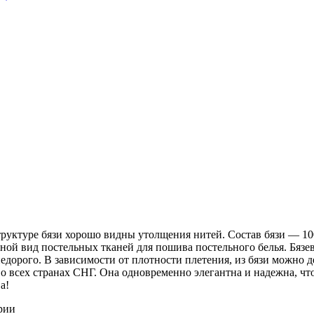
 структуре бязи хорошо видны утолщения нитей. Состав бязи ― 1
ной вид постельных тканей для пошива постельного белья. Бязев
недорого. В зависимости от плотности плетения, из бязи можно 
о всех странах СНГ. Она одновременно элегантна и надежна, чт
а!
рии