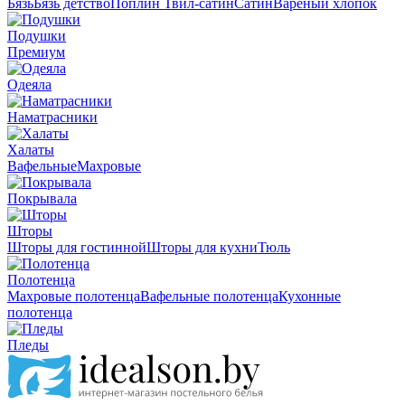
Бязь
Бязь детство
Поплин
Твил-сатин
Сатин
Вареный хлопок
Подушки
Премиум
Одеяла
Наматрасники
Халаты
Вафельные
Махровые
Покрывала
Шторы
Шторы для гостинной
Шторы для кухни
Тюль
Полотенца
Махровые полотенца
Вафельные полотенца
Кухонные
полотенца
Пледы