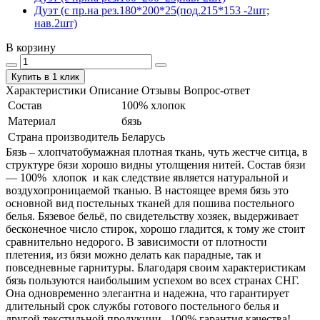
Дуэт (с пр.на рез.180*200*25(под.215*153 -2шт;
нав.2шт)
В корзину
Купить в 1 клик
Характеристики
Описание
Отзывы
Вопрос-ответ
Состав
100% хлопок
Материал
бязь
Страна производитель
Беларусь
Бязь – хлопчатобумажная плотная ткань, чуть жестче ситца, в
структуре бязи хорошо видны утолщения нитей. Состав бязи
― 100% хлопок и как следствие является натуральной и
воздухопроницаемой тканью. В настоящее время бязь это
основной вид постельных тканей для пошива постельного
белья. Бязевое бельё, по свидетельству хозяек, выдерживает
бесконечное число стирок, хорошо гладится, к тому же стоит
сравнительно недорого. В зависимости от плотности
плетения, из бязи можно делать как парадные, так и
повседневные гарнитуры. Благодаря своим характеристикам
бязь пользуются наибольшим успехом во всех странах СНГ.
Она одновременно элегантна и надежна, что гарантирует
длительный срок службы готового постельного белья и
другой текстильной продукции. 100% гарантия качества!