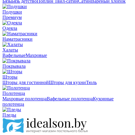
Бязь
Бязь детство
Поплин
Твил-сатин
Сатин
Вареный хлопок
Подушки
Премиум
Одеяла
Наматрасники
Халаты
Вафельные
Махровые
Покрывала
Шторы
Шторы для гостинной
Шторы для кухни
Тюль
Полотенца
Махровые полотенца
Вафельные полотенца
Кухонные
полотенца
Пледы