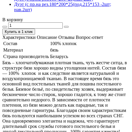
Дуэт (с пр.на рез.180*200*25(под.215*153 -2шт;
нав.2шт)
В корзину
Купить в 1 клик
Характеристики
Описание
Отзывы
Вопрос-ответ
Состав
100% хлопок
Материал
бязь
Страна производитель
Беларусь
Бязь – хлопчатобумажная плотная ткань, чуть жестче ситца, в
структуре бязи хорошо видны утолщения нитей. Состав бязи
― 100% хлопок и как следствие является натуральной и
воздухопроницаемой тканью. В настоящее время бязь это
основной вид постельных тканей для пошива постельного
белья. Бязевое бельё, по свидетельству хозяек, выдерживает
бесконечное число стирок, хорошо гладится, к тому же стоит
сравнительно недорого. В зависимости от плотности
плетения, из бязи можно делать как парадные, так и
повседневные гарнитуры. Благодаря своим характеристикам
бязь пользуются наибольшим успехом во всех странах СНГ.
Она одновременно элегантна и надежна, что гарантирует
длительный срок службы готового постельного белья и
другой текстильной продукции. 100% гарантия качества!