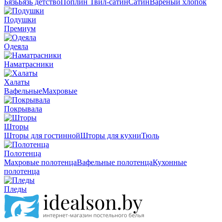
Бязь
Бязь детство
Поплин
Твил-сатин
Сатин
Вареный хлопок
Подушки
Премиум
Одеяла
Наматрасники
Халаты
Вафельные
Махровые
Покрывала
Шторы
Шторы для гостинной
Шторы для кухни
Тюль
Полотенца
Махровые полотенца
Вафельные полотенца
Кухонные
полотенца
Пледы