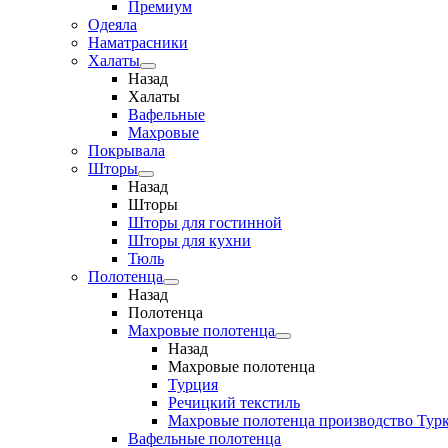
Премиум
Одеяла
Наматрасники
Халаты
Назад
Халаты
Вафельные
Махровые
Покрывала
Шторы
Назад
Шторы
Шторы для гостинной
Шторы для кухни
Тюль
Полотенца
Назад
Полотенца
Махровые полотенца
Назад
Махровые полотенца
Турция
Речицкий текстиль
Махровые полотенца производство Тур
Вафельные полотенца