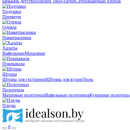
Бязь
Бязь детство
Поплин
Твил-сатин
Сатин
Вареный хлопок
Подушки
Премиум
Одеяла
Наматрасники
Халаты
Вафельные
Махровые
Покрывала
Шторы
Шторы для гостинной
Шторы для кухни
Тюль
Полотенца
Махровые полотенца
Вафельные полотенца
Кухонные полотенц
Пледы
0