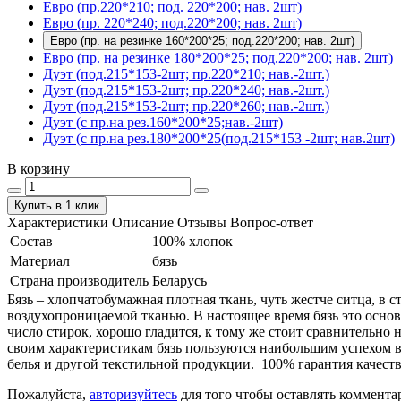
Евро (пр.220*210; под. 220*200; нав. 2шт)
Евро (пр. 220*240; под.220*200; нав. 2шт)
Евро (пр. на резинке 160*200*25; под.220*200; нав. 2шт)
Евро (пр. на резинке 180*200*25; под.220*200; нав. 2шт)
Дуэт (под.215*153-2шт; пр.220*210; нав.-2шт.)
Дуэт (под.215*153-2шт; пр.220*240; нав.-2шт.)
Дуэт (под.215*153-2шт; пр.220*260; нав.-2шт.)
Дуэт (с пр.на рез.160*200*25;нав.-2шт)
Дуэт (с пр.на рез.180*200*25(под.215*153 -2шт; нав.2шт)
В корзину
Купить в 1 клик
Характеристики
Описание
Отзывы
Вопрос-ответ
Состав
100% хлопок
Материал
бязь
Страна производитель
Беларусь
Бязь – хлопчатобумажная плотная ткань, чуть жестче ситца, в
воздухопроницаемой тканью. В настоящее время бязь это основ
число стирок, хорошо гладится, к тому же стоит сравнительно 
своим характеристикам бязь пользуются наибольшим успехом в
белья и другой текстильной продукции. 100% гарантия качеств
Пожалуйста,
авторизуйтесь
для того чтобы оставлять коммента