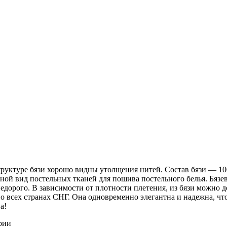
 структуре бязи хорошо видны утолщения нитей. Состав бязи ― 1
ной вид постельных тканей для пошива постельного белья. Бязев
недорого. В зависимости от плотности плетения, из бязи можно 
о всех странах СНГ. Она одновременно элегантна и надежна, чт
а!
рии