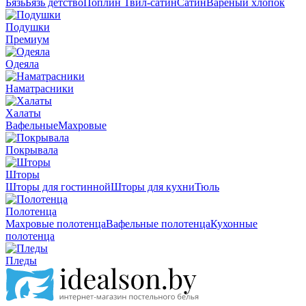
Бязь
Бязь детство
Поплин
Твил-сатин
Сатин
Вареный хлопок
Подушки
Премиум
Одеяла
Наматрасники
Халаты
Вафельные
Махровые
Покрывала
Шторы
Шторы для гостинной
Шторы для кухни
Тюль
Полотенца
Махровые полотенца
Вафельные полотенца
Кухонные
полотенца
Пледы