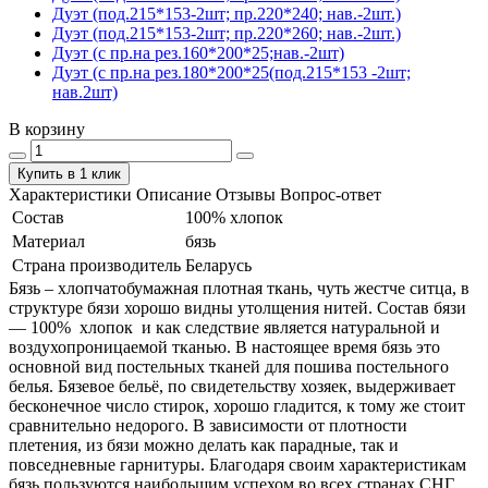
Дуэт (под.215*153-2шт; пр.220*240; нав.-2шт.)
Дуэт (под.215*153-2шт; пр.220*260; нав.-2шт.)
Дуэт (с пр.на рез.160*200*25;нав.-2шт)
Дуэт (с пр.на рез.180*200*25(под.215*153 -2шт;
нав.2шт)
В корзину
Купить в 1 клик
Характеристики
Описание
Отзывы
Вопрос-ответ
Состав
100% хлопок
Материал
бязь
Страна производитель
Беларусь
Бязь – хлопчатобумажная плотная ткань, чуть жестче ситца, в
структуре бязи хорошо видны утолщения нитей. Состав бязи
― 100% хлопок и как следствие является натуральной и
воздухопроницаемой тканью. В настоящее время бязь это
основной вид постельных тканей для пошива постельного
белья. Бязевое бельё, по свидетельству хозяек, выдерживает
бесконечное число стирок, хорошо гладится, к тому же стоит
сравнительно недорого. В зависимости от плотности
плетения, из бязи можно делать как парадные, так и
повседневные гарнитуры. Благодаря своим характеристикам
бязь пользуются наибольшим успехом во всех странах СНГ.