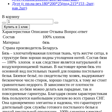
Дуэт (с пр.на рез.180*200*25(под.215*153 -2шт;
нав.2шт)
В корзину
Купить в 1 клик
Характеристики
Описание
Отзывы
Вопрос-ответ
Состав
100% хлопок
Материал
бязь
Страна производитель
Беларусь
Бязь – хлопчатобумажная плотная ткань, чуть жестче ситца, в
структуре бязи хорошо видны утолщения нитей. Состав бязи
― 100% хлопок и как следствие является натуральной и
воздухопроницаемой тканью. В настоящее время бязь это
основной вид постельных тканей для пошива постельного
белья. Бязевое бельё, по свидетельству хозяек, выдерживает
бесконечное число стирок, хорошо гладится, к тому же стоит
сравнительно недорого. В зависимости от плотности
плетения, из бязи можно делать как парадные, так и
повседневные гарнитуры. Благодаря своим характеристикам
бязь пользуются наибольшим успехом во всех странах СНГ.
Она одновременно элегантна и надежна, что гарантирует
длительный срок службы готового постельного белья и
другой текстильной продукции. 100% гарантия качества!