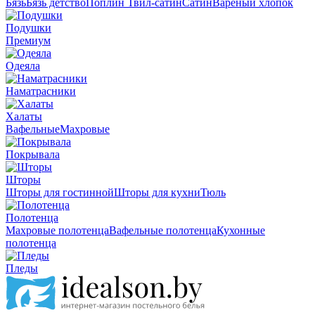
Бязь
Бязь детство
Поплин
Твил-сатин
Сатин
Вареный хлопок
Подушки
Премиум
Одеяла
Наматрасники
Халаты
Вафельные
Махровые
Покрывала
Шторы
Шторы для гостинной
Шторы для кухни
Тюль
Полотенца
Махровые полотенца
Вафельные полотенца
Кухонные
полотенца
Пледы