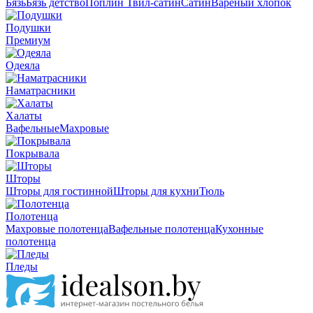
Бязь
Бязь детство
Поплин
Твил-сатин
Сатин
Вареный хлопок
Подушки
Премиум
Одеяла
Наматрасники
Халаты
Вафельные
Махровые
Покрывала
Шторы
Шторы для гостинной
Шторы для кухни
Тюль
Полотенца
Махровые полотенца
Вафельные полотенца
Кухонные
полотенца
Пледы