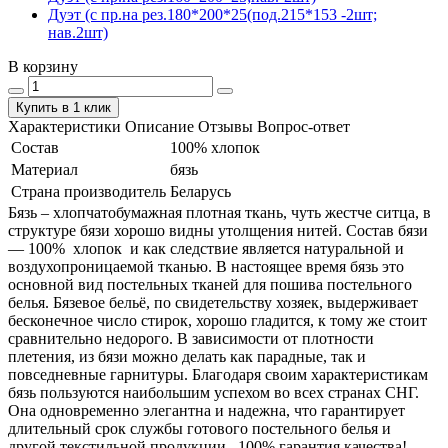
Дуэт (с пр.на рез.180*200*25(под.215*153 -2шт;
нав.2шт)
В корзину
Купить в 1 клик
Характеристики
Описание
Отзывы
Вопрос-ответ
Состав
100% хлопок
Материал
бязь
Страна производитель
Беларусь
Бязь – хлопчатобумажная плотная ткань, чуть жестче ситца, в
структуре бязи хорошо видны утолщения нитей. Состав бязи
― 100% хлопок и как следствие является натуральной и
воздухопроницаемой тканью. В настоящее время бязь это
основной вид постельных тканей для пошива постельного
белья. Бязевое бельё, по свидетельству хозяек, выдерживает
бесконечное число стирок, хорошо гладится, к тому же стоит
сравнительно недорого. В зависимости от плотности
плетения, из бязи можно делать как парадные, так и
повседневные гарнитуры. Благодаря своим характеристикам
бязь пользуются наибольшим успехом во всех странах СНГ.
Она одновременно элегантна и надежна, что гарантирует
длительный срок службы готового постельного белья и
другой текстильной продукции. 100% гарантия качества!