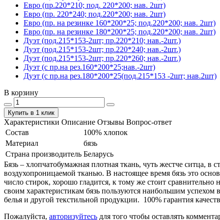
Евро (пр.220*210; под. 220*200; нав. 2шт)
Евро (пр. 220*240; под.220*200; нав. 2шт)
Евро (пр. на резинке 160*200*25; под.220*200; нав. 2шт)
Евро (пр. на резинке 180*200*25; под.220*200; нав. 2шт)
Дуэт (под.215*153-2шт; пр.220*210; нав.-2шт.)
Дуэт (под.215*153-2шт; пр.220*240; нав.-2шт.)
Дуэт (под.215*153-2шт; пр.220*260; нав.-2шт.)
Дуэт (с пр.на рез.160*200*25;нав.-2шт)
Дуэт (с пр.на рез.180*200*25(под.215*153 -2шт; нав.2шт)
В корзину
Купить в 1 клик
Характеристики
Описание
Отзывы
Вопрос-ответ
Состав
100% хлопок
Материал
бязь
Страна производитель
Беларусь
Бязь – хлопчатобумажная плотная ткань, чуть жестче ситца, в
воздухопроницаемой тканью. В настоящее время бязь это основ
число стирок, хорошо гладится, к тому же стоит сравнительно 
своим характеристикам бязь пользуются наибольшим успехом в
белья и другой текстильной продукции. 100% гарантия качеств
Пожалуйста,
авторизуйтесь
для того чтобы оставлять коммента