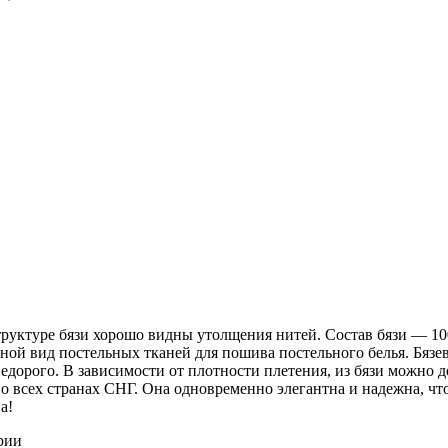
 структуре бязи хорошо видны утолщения нитей. Состав бязи ― 1
ной вид постельных тканей для пошива постельного белья. Бязев
недорого. В зависимости от плотности плетения, из бязи можно 
о всех странах СНГ. Она одновременно элегантна и надежна, чт
а!
рии