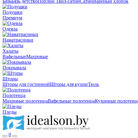
Бязь
Бязь детство
Поплин
Твил-сатин
Сатин
Вареный хлопок
Подушки
Премиум
Одеяла
Наматрасники
Халаты
Вафельные
Махровые
Покрывала
Шторы
Шторы для гостинной
Шторы для кухни
Тюль
Полотенца
Махровые полотенца
Вафельные полотенца
Кухонные полотенц
Пледы
0