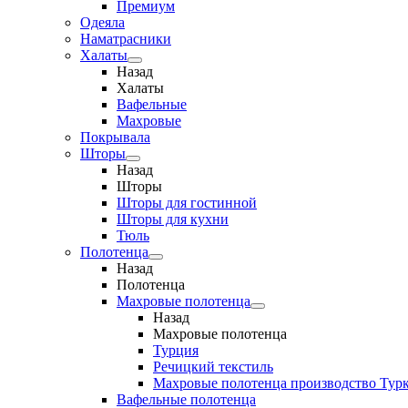
Премиум
Одеяла
Наматрасники
Халаты
Назад
Халаты
Вафельные
Махровые
Покрывала
Шторы
Назад
Шторы
Шторы для гостинной
Шторы для кухни
Тюль
Полотенца
Назад
Полотенца
Махровые полотенца
Назад
Махровые полотенца
Турция
Речицкий текстиль
Махровые полотенца производство Тур
Вафельные полотенца